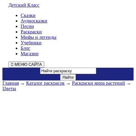
Детский Класс
Сказки
Аудиосказки
Песни
Раскраски
Мифы и легенды
Учебники
Блог
Магазин
МЕНЮ САЙТА
Главная
→
Каталог раскрасок
→
Раскраски мира растений
→
Цветы