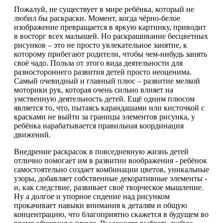
Пожалуй, не существует в мире ребёнка, который не
любил бы раскраски. Момент, когда чёрно-белое
изображение превращается в яркую картинку, приводит
в восторг всех малышей. Но раскрашивание бесцветных
рисунков – это не просто увлекательное занятие, к
которому прибегают родители, чтобы чем-нибудь занять
своё чадо. Польза от этого вида деятельности для
разностороннего развития детей просто неоценима.
Самый очевидный и главный плюс – развитие мелкой
моторики рук, которая очень сильно влияет на
умственную деятельность детей. Ещё одним плюсом
является то, что, пытаясь карандашами или кисточкой с
красками не выйти за границы элементов рисунка, у
ребёнка нарабатывается правильная координация
движений.
Внедрение раскрасок в повседневную жизнь детей
отлично помогает им в развитии воображения - ребёнок
самостоятельно создает комбинации цветов, уникальные
узоры, добавляет собственные декоративные элементы -
и, как следствие, развивает своё творческое мышление.
Ну а долгое и упорное сидение над рисунком
прокачивает навыки внимания к деталям и общую
концентрацию, что благоприятно скажется в будущем во