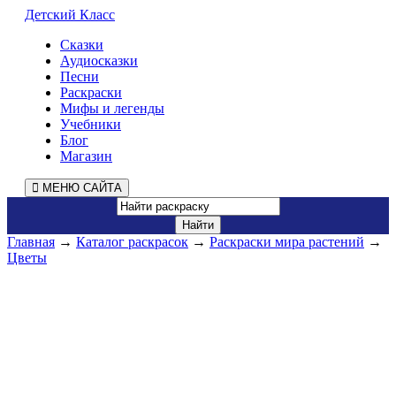
Детский Класс
Сказки
Аудиосказки
Песни
Раскраски
Мифы и легенды
Учебники
Блог
Магазин
МЕНЮ САЙТА
Главная
→
Каталог раскрасок
→
Раскраски мира растений
→
Цветы