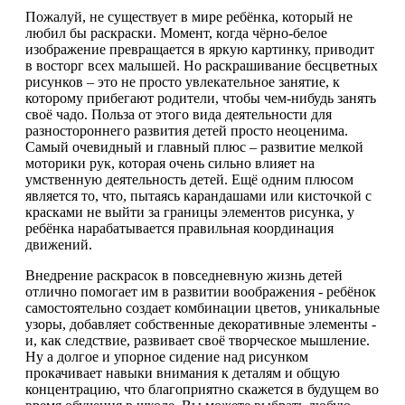
Пожалуй, не существует в мире ребёнка, который не
любил бы раскраски. Момент, когда чёрно-белое
изображение превращается в яркую картинку, приводит
в восторг всех малышей. Но раскрашивание бесцветных
рисунков – это не просто увлекательное занятие, к
которому прибегают родители, чтобы чем-нибудь занять
своё чадо. Польза от этого вида деятельности для
разностороннего развития детей просто неоценима.
Самый очевидный и главный плюс – развитие мелкой
моторики рук, которая очень сильно влияет на
умственную деятельность детей. Ещё одним плюсом
является то, что, пытаясь карандашами или кисточкой с
красками не выйти за границы элементов рисунка, у
ребёнка нарабатывается правильная координация
движений.
Внедрение раскрасок в повседневную жизнь детей
отлично помогает им в развитии воображения - ребёнок
самостоятельно создает комбинации цветов, уникальные
узоры, добавляет собственные декоративные элементы -
и, как следствие, развивает своё творческое мышление.
Ну а долгое и упорное сидение над рисунком
прокачивает навыки внимания к деталям и общую
концентрацию, что благоприятно скажется в будущем во