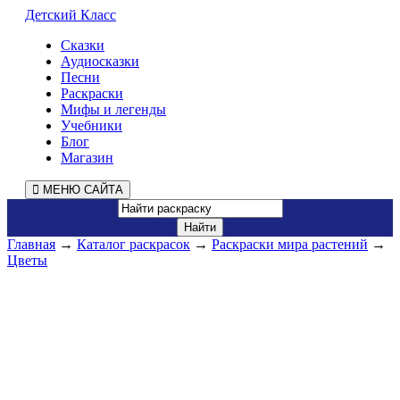
Детский Класс
Сказки
Аудиосказки
Песни
Раскраски
Мифы и легенды
Учебники
Блог
Магазин
МЕНЮ САЙТА
Главная
→
Каталог раскрасок
→
Раскраски мира растений
→
Цветы