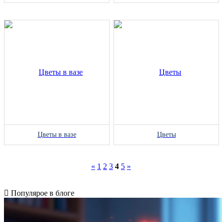
Цветы в вазе
Цветы
«
1
2
3
4
5
»
Популярое в блоге