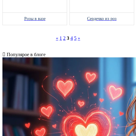
Розы в вазе
Сердечко из роз
«
1
2
3
4
5
»
Популярое в блоге