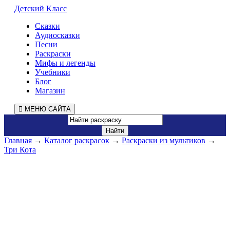
Детский Класс
Сказки
Аудиосказки
Песни
Раскраски
Мифы и легенды
Учебники
Блог
Магазин
МЕНЮ САЙТА
Главная
→
Каталог раскрасок
→
Раскраски из мультиков
→
Три Кота