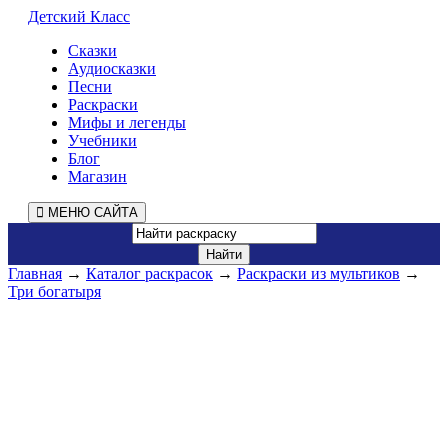
Детский Класс
Сказки
Аудиосказки
Песни
Раскраски
Мифы и легенды
Учебники
Блог
Магазин
МЕНЮ САЙТА
Главная
→
Каталог раскрасок
→
Раскраски из мультиков
→
Три богатыря