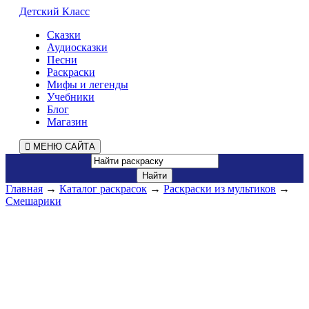
Детский Класс
Сказки
Аудиосказки
Песни
Раскраски
Мифы и легенды
Учебники
Блог
Магазин
МЕНЮ САЙТА
Главная
→
Каталог раскрасок
→
Раскраски из мультиков
→
Смешарики