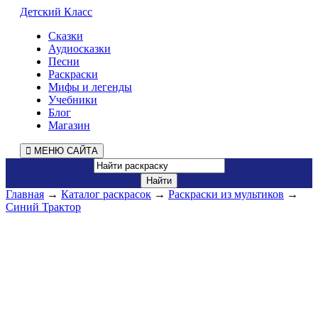
Детский Класс
Сказки
Аудиосказки
Песни
Раскраски
Мифы и легенды
Учебники
Блог
Магазин
МЕНЮ САЙТА
Главная
→
Каталог раскрасок
→
Раскраски из мультиков
→
Синий Трактор