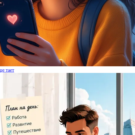
це тает