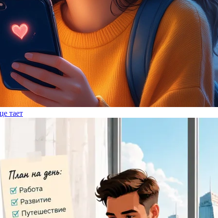
це тает