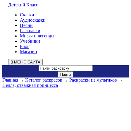
Детский Класс
Сказки
Аудиосказки
Песни
Раскраски
Мифы и легенды
Учебники
Блог
Магазин
МЕНЮ САЙТА
Главная
→
Каталог раскрасок
→
Раскраски из мультиков
→
Нелла, отважная принцесса