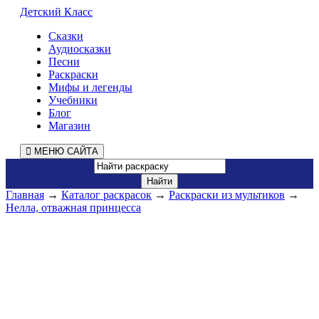
Детский Класс
Сказки
Аудиосказки
Песни
Раскраски
Мифы и легенды
Учебники
Блог
Магазин
МЕНЮ САЙТА
Главная
→
Каталог раскрасок
→
Раскраски из мультиков
→
Нелла, отважная принцесса