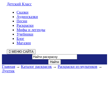
Детский Класс
Сказки
Аудиосказки
Песни
Раскраски
Мифы и легенды
Учебники
Блог
Магазин
МЕНЮ САЙТА
Главная
→
Каталог раскрасок
→
Раскраски из мультиков
→
Лунтик