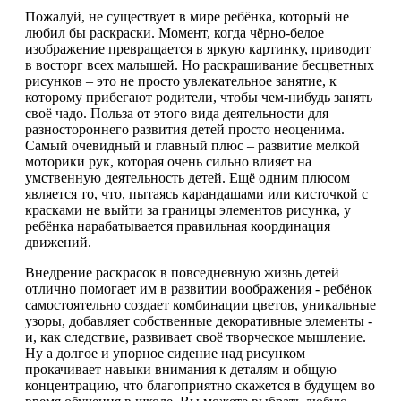
Пожалуй, не существует в мире ребёнка, который не
любил бы раскраски. Момент, когда чёрно-белое
изображение превращается в яркую картинку, приводит
в восторг всех малышей. Но раскрашивание бесцветных
рисунков – это не просто увлекательное занятие, к
которому прибегают родители, чтобы чем-нибудь занять
своё чадо. Польза от этого вида деятельности для
разностороннего развития детей просто неоценима.
Самый очевидный и главный плюс – развитие мелкой
моторики рук, которая очень сильно влияет на
умственную деятельность детей. Ещё одним плюсом
является то, что, пытаясь карандашами или кисточкой с
красками не выйти за границы элементов рисунка, у
ребёнка нарабатывается правильная координация
движений.
Внедрение раскрасок в повседневную жизнь детей
отлично помогает им в развитии воображения - ребёнок
самостоятельно создает комбинации цветов, уникальные
узоры, добавляет собственные декоративные элементы -
и, как следствие, развивает своё творческое мышление.
Ну а долгое и упорное сидение над рисунком
прокачивает навыки внимания к деталям и общую
концентрацию, что благоприятно скажется в будущем во