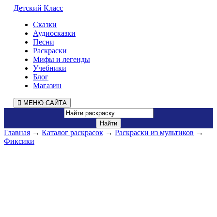
Детский Класс
Сказки
Аудиосказки
Песни
Раскраски
Мифы и легенды
Учебники
Блог
Магазин
МЕНЮ САЙТА
Главная
→
Каталог раскрасок
→
Раскраски из мультиков
→
Фиксики