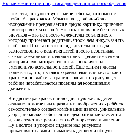
Новые компетенции педагога для дистанционного обучения
Пожалуй, не существует в мире ребёнка, который не
любил бы раскраски. Момент, когда чёрно-белое
изображение превращается в яркую картинку, приводит
в восторг всех малышей. Но раскрашивание бесцветных
рисунков – это не просто увлекательное занятие, к
которому прибегают родители, чтобы чем-нибудь занять
своё чадо. Польза от этого вида деятельности для
разностороннего развития детей просто неоценима.
Самый очевидный и главный плюс – развитие мелкой
моторики рук, которая очень сильно влияет на
умственную деятельность детей. Ещё одним плюсом
является то, что, пытаясь карандашами или кисточкой с
красками не выйти за границы элементов рисунка, у
ребёнка нарабатывается правильная координация
движений.
Внедрение раскрасок в повседневную жизнь детей
отлично помогает им в развитии воображения - ребёнок
самостоятельно создает комбинации цветов, уникальные
узоры, добавляет собственные декоративные элементы -
и, как следствие, развивает своё творческое мышление.
Ну а долгое и упорное сидение над рисунком
прокачивает навыки внимания к деталям и общую