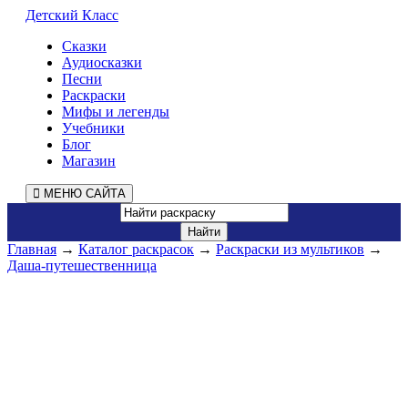
Детский Класс
Сказки
Аудиосказки
Песни
Раскраски
Мифы и легенды
Учебники
Блог
Магазин
МЕНЮ САЙТА
Главная
→
Каталог раскрасок
→
Раскраски из мультиков
→
Даша-путешественница