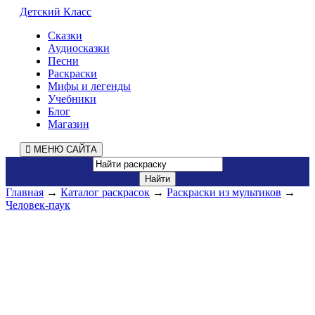
Детский Класс
Сказки
Аудиосказки
Песни
Раскраски
Мифы и легенды
Учебники
Блог
Магазин
МЕНЮ САЙТА
Главная
→
Каталог раскрасок
→
Раскраски из мультиков
→
Человек-паук