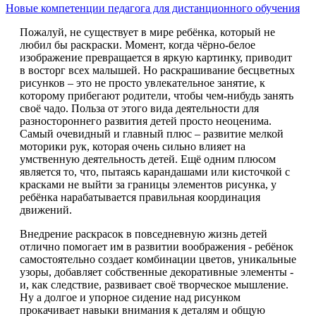
Новые компетенции педагога для дистанционного обучения
Пожалуй, не существует в мире ребёнка, который не
любил бы раскраски. Момент, когда чёрно-белое
изображение превращается в яркую картинку, приводит
в восторг всех малышей. Но раскрашивание бесцветных
рисунков – это не просто увлекательное занятие, к
которому прибегают родители, чтобы чем-нибудь занять
своё чадо. Польза от этого вида деятельности для
разностороннего развития детей просто неоценима.
Самый очевидный и главный плюс – развитие мелкой
моторики рук, которая очень сильно влияет на
умственную деятельность детей. Ещё одним плюсом
является то, что, пытаясь карандашами или кисточкой с
красками не выйти за границы элементов рисунка, у
ребёнка нарабатывается правильная координация
движений.
Внедрение раскрасок в повседневную жизнь детей
отлично помогает им в развитии воображения - ребёнок
самостоятельно создает комбинации цветов, уникальные
узоры, добавляет собственные декоративные элементы -
и, как следствие, развивает своё творческое мышление.
Ну а долгое и упорное сидение над рисунком
прокачивает навыки внимания к деталям и общую