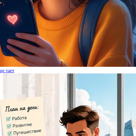
це тает