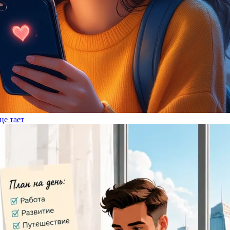
це тает