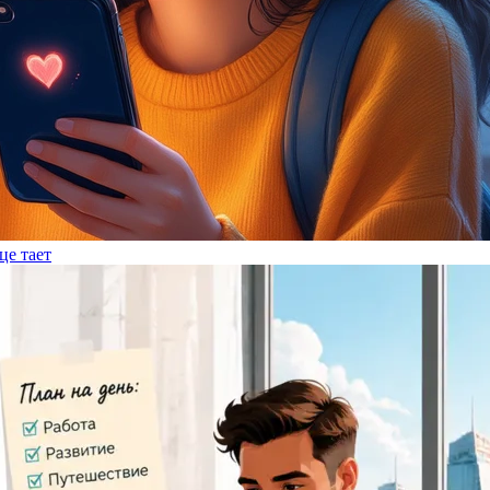
це тает