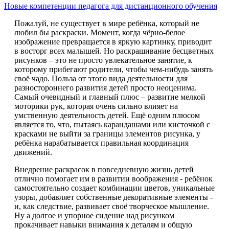
Новые компетенции педагога для дистанционного обучения
Пожалуй, не существует в мире ребёнка, который не
любил бы раскраски. Момент, когда чёрно-белое
изображение превращается в яркую картинку, приводит
в восторг всех малышей. Но раскрашивание бесцветных
рисунков – это не просто увлекательное занятие, к
которому прибегают родители, чтобы чем-нибудь занять
своё чадо. Польза от этого вида деятельности для
разностороннего развития детей просто неоценима.
Самый очевидный и главный плюс – развитие мелкой
моторики рук, которая очень сильно влияет на
умственную деятельность детей. Ещё одним плюсом
является то, что, пытаясь карандашами или кисточкой с
красками не выйти за границы элементов рисунка, у
ребёнка нарабатывается правильная координация
движений.
Внедрение раскрасок в повседневную жизнь детей
отлично помогает им в развитии воображения - ребёнок
самостоятельно создает комбинации цветов, уникальные
узоры, добавляет собственные декоративные элементы -
и, как следствие, развивает своё творческое мышление.
Ну а долгое и упорное сидение над рисунком
прокачивает навыки внимания к деталям и общую