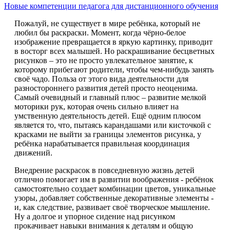
Новые компетенции педагога для дистанционного обучения
Пожалуй, не существует в мире ребёнка, который не
любил бы раскраски. Момент, когда чёрно-белое
изображение превращается в яркую картинку, приводит
в восторг всех малышей. Но раскрашивание бесцветных
рисунков – это не просто увлекательное занятие, к
которому прибегают родители, чтобы чем-нибудь занять
своё чадо. Польза от этого вида деятельности для
разностороннего развития детей просто неоценима.
Самый очевидный и главный плюс – развитие мелкой
моторики рук, которая очень сильно влияет на
умственную деятельность детей. Ещё одним плюсом
является то, что, пытаясь карандашами или кисточкой с
красками не выйти за границы элементов рисунка, у
ребёнка нарабатывается правильная координация
движений.
Внедрение раскрасок в повседневную жизнь детей
отлично помогает им в развитии воображения - ребёнок
самостоятельно создает комбинации цветов, уникальные
узоры, добавляет собственные декоративные элементы -
и, как следствие, развивает своё творческое мышление.
Ну а долгое и упорное сидение над рисунком
прокачивает навыки внимания к деталям и общую