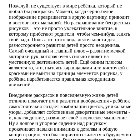
Пожалуй, не существует в мире ребёнка, который не
любил бы раскраски. Момент, когда чёрно-белое
изображение превращается в яркую картинку, приводит
в восторг всех малышей. Но раскрашивание бесцветных
рисунков – это не просто увлекательное занятие, к
которому прибегают родители, чтобы чем-нибудь занять
своё чадо. Польза от этого вида деятельности для
разностороннего развития детей просто неоценима.
Самый очевидный и главный плюс – развитие мелкой
моторики рук, которая очень сильно влияет на
умственную деятельность детей. Ещё одним плюсом
является то, что, пытаясь карандашами или кисточкой с
красками не выйти за границы элементов рисунка, у
ребёнка нарабатывается правильная координация
движений.
Внедрение раскрасок в повседневную жизнь детей
отлично помогает им в развитии воображения - ребёнок
самостоятельно создает комбинации цветов, уникальные
узоры, добавляет собственные декоративные элементы -
и, как следствие, развивает своё творческое мышление.
Ну а долгое и упорное сидение над рисунком
прокачивает навыки внимания к деталям и общую
концентрацию, что благоприятно скажется в будущем во