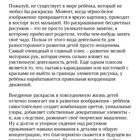
Пожалуй, не существует в мире ребёнка, который не
любил бы раскраски. Момент, когда чёрно-белое
изображение превращается в яркую картинку, приводит
в восторг всех малышей. Но раскрашивание бесцветных
рисунков – это не просто увлекательное занятие, к
которому прибегают родители, чтобы чем-нибудь занять
своё чадо. Польза от этого вида деятельности для
разностороннего развития детей просто неоценима.
Самый очевидный и главный плюс – развитие мелкой
моторики рук, которая очень сильно влияет на
умственную деятельность детей. Ещё одним плюсом
является то, что, пытаясь карандашами или кисточкой с
красками не выйти за границы элементов рисунка, у
ребёнка нарабатывается правильная координация
движений.
Внедрение раскрасок в повседневную жизнь детей
отлично помогает им в развитии воображения - ребёнок
самостоятельно создает комбинации цветов, уникальные
узоры, добавляет собственные декоративные элементы -
и, как следствие, развивает своё творческое мышление.
Ну а долгое и упорное сидение над рисунком
прокачивает навыки внимания к деталям и общую
концентрацию, что благоприятно скажется в будущем во