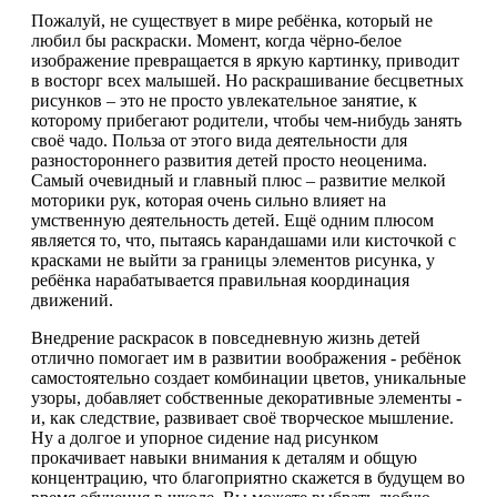
Пожалуй, не существует в мире ребёнка, который не
любил бы раскраски. Момент, когда чёрно-белое
изображение превращается в яркую картинку, приводит
в восторг всех малышей. Но раскрашивание бесцветных
рисунков – это не просто увлекательное занятие, к
которому прибегают родители, чтобы чем-нибудь занять
своё чадо. Польза от этого вида деятельности для
разностороннего развития детей просто неоценима.
Самый очевидный и главный плюс – развитие мелкой
моторики рук, которая очень сильно влияет на
умственную деятельность детей. Ещё одним плюсом
является то, что, пытаясь карандашами или кисточкой с
красками не выйти за границы элементов рисунка, у
ребёнка нарабатывается правильная координация
движений.
Внедрение раскрасок в повседневную жизнь детей
отлично помогает им в развитии воображения - ребёнок
самостоятельно создает комбинации цветов, уникальные
узоры, добавляет собственные декоративные элементы -
и, как следствие, развивает своё творческое мышление.
Ну а долгое и упорное сидение над рисунком
прокачивает навыки внимания к деталям и общую
концентрацию, что благоприятно скажется в будущем во