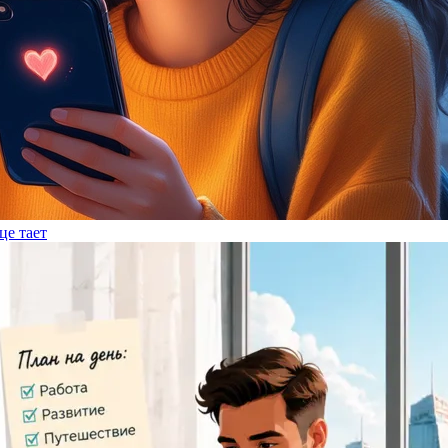
це тает