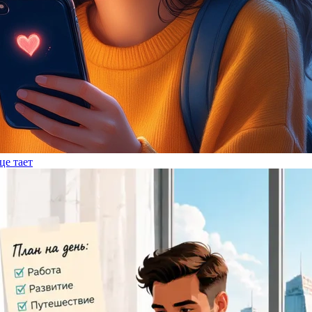
це тает