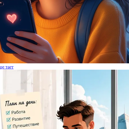
це тает