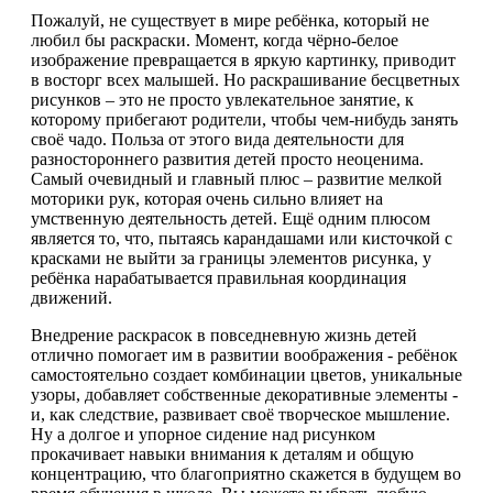
Пожалуй, не существует в мире ребёнка, который не
любил бы раскраски. Момент, когда чёрно-белое
изображение превращается в яркую картинку, приводит
в восторг всех малышей. Но раскрашивание бесцветных
рисунков – это не просто увлекательное занятие, к
которому прибегают родители, чтобы чем-нибудь занять
своё чадо. Польза от этого вида деятельности для
разностороннего развития детей просто неоценима.
Самый очевидный и главный плюс – развитие мелкой
моторики рук, которая очень сильно влияет на
умственную деятельность детей. Ещё одним плюсом
является то, что, пытаясь карандашами или кисточкой с
красками не выйти за границы элементов рисунка, у
ребёнка нарабатывается правильная координация
движений.
Внедрение раскрасок в повседневную жизнь детей
отлично помогает им в развитии воображения - ребёнок
самостоятельно создает комбинации цветов, уникальные
узоры, добавляет собственные декоративные элементы -
и, как следствие, развивает своё творческое мышление.
Ну а долгое и упорное сидение над рисунком
прокачивает навыки внимания к деталям и общую
концентрацию, что благоприятно скажется в будущем во