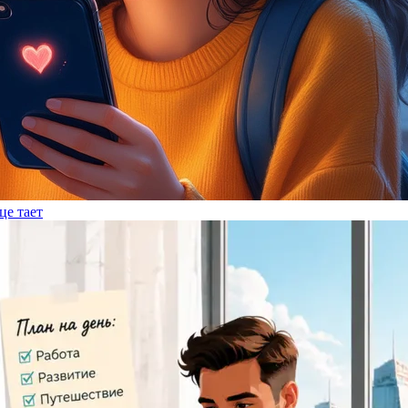
це тает