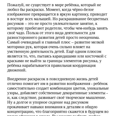
Пожалуй, не существует в мире ребёнка, который не
любил бы раскраски. Момент, когда чёрно-белое
изображение превращается в яркую картинку, приводит
в восторг всех малышей. Но раскрашивание бесцветных
рисунков – это не просто увлекательное занятие, к
которому прибегают родители, чтобы чем-нибудь занять
своё чадо. Польза от этого вида деятельности для
разностороннего развития детей просто неоценима.
Самый очевидный и главный плюс – развитие мелкой
моторики рук, которая очень сильно влияет на
умственную деятельность детей. Ещё одним плюсом
является то, что, пытаясь карандашами или кисточкой с
красками не выйти за границы элементов рисунка, у
ребёнка нарабатывается правильная координация
движений.
Внедрение раскрасок в повседневную жизнь детей
отлично помогает им в развитии воображения - ребёнок
самостоятельно создает комбинации цветов, уникальные
узоры, добавляет собственные декоративные элементы -
и, как следствие, развивает своё творческое мышление.
Ну а долгое и упорное сидение над рисунком
прокачивает навыки внимания к деталям и общую
концентрацию, что благоприятно скажется в будущем во