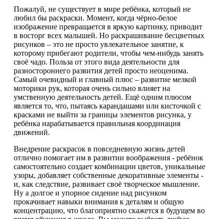
Пожалуй, не существует в мире ребёнка, который не
любил бы раскраски. Момент, когда чёрно-белое
изображение превращается в яркую картинку, приводит
в восторг всех малышей. Но раскрашивание бесцветных
рисунков – это не просто увлекательное занятие, к
которому прибегают родители, чтобы чем-нибудь занять
своё чадо. Польза от этого вида деятельности для
разностороннего развития детей просто неоценима.
Самый очевидный и главный плюс – развитие мелкой
моторики рук, которая очень сильно влияет на
умственную деятельность детей. Ещё одним плюсом
является то, что, пытаясь карандашами или кисточкой с
красками не выйти за границы элементов рисунка, у
ребёнка нарабатывается правильная координация
движений.
Внедрение раскрасок в повседневную жизнь детей
отлично помогает им в развитии воображения - ребёнок
самостоятельно создает комбинации цветов, уникальные
узоры, добавляет собственные декоративные элементы -
и, как следствие, развивает своё творческое мышление.
Ну а долгое и упорное сидение над рисунком
прокачивает навыки внимания к деталям и общую
концентрацию, что благоприятно скажется в будущем во