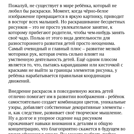
Пожалуй, не существует в мире ребёнка, который не
любил бы раскраски. Момент, когда чёрно-белое
изображение превращается в яркую картинку, приводит
в восторг всех малышей. Но раскрашивание бесцветных
рисунков – это не просто увлекательное занятие, к
которому прибегают родители, чтобы чем-нибудь занять
своё чадо. Польза от этого вида деятельности для
разностороннего развития детей просто неоценима.
Самый очевидный и главный плюс – развитие мелкой
моторики рук, которая очень сильно влияет на
умственную деятельность детей. Ещё одним плюсом
является то, что, пытаясь карандашами или кисточкой с
красками не выйти за границы элементов рисунка, у
ребёнка нарабатывается правильная координация
движений.
Внедрение раскрасок в повседневную жизнь детей
отлично помогает им в развитии воображения - ребёнок
самостоятельно создает комбинации цветов, уникальные
узоры, добавляет собственные декоративные элементы -
и, как следствие, развивает своё творческое мышление.
Ну а долгое и упорное сидение над рисунком
прокачивает навыки внимания к деталям и общую
концентрацию, что благоприятно скажется в будущем во