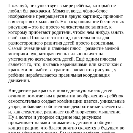
Пожалуй, не существует в мире ребёнка, который не
любил бы раскраски. Момент, когда чёрно-белое
изображение превращается в яркую картинку, приводит
в восторг всех малышей. Но раскрашивание бесцветных
рисунков – это не просто увлекательное занятие, к
которому прибегают родители, чтобы чем-нибудь занять
своё чадо. Польза от этого вида деятельности для
разностороннего развития детей просто неоценима.
Самый очевидный и главный плюс – развитие мелкой
моторики рук, которая очень сильно влияет на
умственную деятельность детей. Ещё одним плюсом
является то, что, пытаясь карандашами или кисточкой с
красками не выйти за границы элементов рисунка, у
ребёнка нарабатывается правильная координация
движений.
Внедрение раскрасок в повседневную жизнь детей
отлично помогает им в развитии воображения - ребёнок
самостоятельно создает комбинации цветов, уникальные
узоры, добавляет собственные декоративные элементы -
и, как следствие, развивает своё творческое мышление.
Ну а долгое и упорное сидение над рисунком
прокачивает навыки внимания к деталям и общую
концентрацию, что благоприятно скажется в будущем во