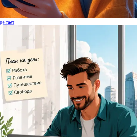
це тает