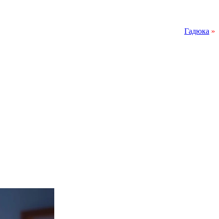
Гадюка
»