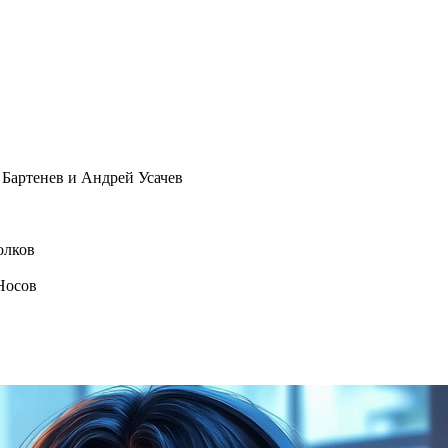
Бартенев и Андрей Усачев
олков
Носов