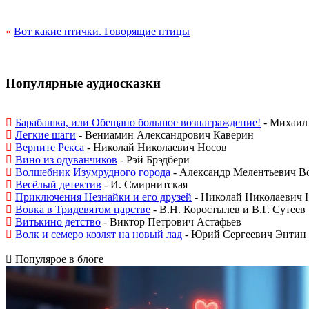
«
Вот какие птички. Говорящие птицы
Популярные аудиосказки
Барабашка, или Обещано большое вознаграждение!
- Михаил 
Легкие шаги
- Вениамин Александрович Каверин
Верните Рекса
- Николай Николаевич Носов
Вино из одуванчиков
- Рэй Брэдбери
Волшебник Изумрудного города
- Александр Мелентьевич В
Весёлый детектив
- И. Смирнитская
Приключения Незнайки и его друзей
- Николай Николаевич 
Вовка в Тридевятом царстве
- В.Н. Коростылев и В.Г. Сутеев
Витькино детство
- Виктор Петрович Астафьев
Волк и семеро козлят на новый лад
- Юрий Сергеевич Энтин
Популярое в блоге