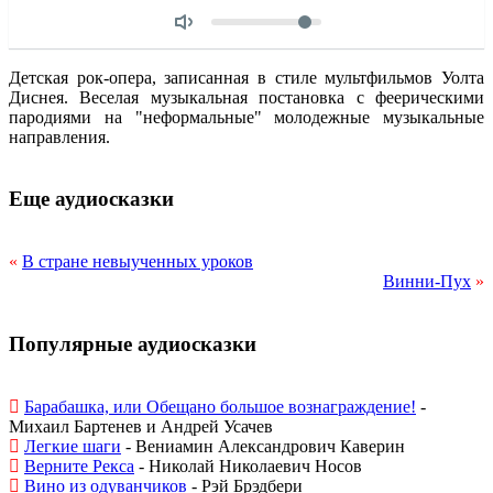
Объем
Детская рок-опера, записанная в стиле мультфильмов Уолта
Диснея. Веселая музыкальная постановка с феерическими
пародиями на "неформальные" молодежные музыкальные
направления.
Еще аудиосказки
«
В стране невыученных уроков
Винни-Пух
»
Популярные аудиосказки
Барабашка, или Обещано большое вознаграждение!
-
Михаил Бартенев и Андрей Усачев
Легкие шаги
- Вениамин Александрович Каверин
Верните Рекса
- Николай Николаевич Носов
Вино из одуванчиков
- Рэй Брэдбери