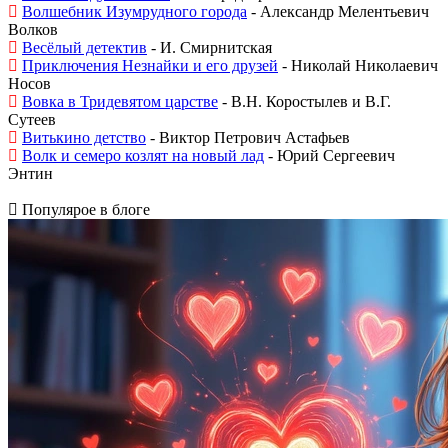
Волшебник Изумрудного города
- Александр Мелентьевич
Волков
Весёлый детектив
- И. Смирнитская
Приключения Незнайки и его друзей
- Николай Николаевич
Носов
Вовка в Тридевятом царстве
- В.Н. Коростылев и В.Г.
Сутеев
Витькино детство
- Виктор Петрович Астафьев
Волк и семеро козлят на новый лад
- Юрий Сергеевич
Энтин
Популярое в блоге