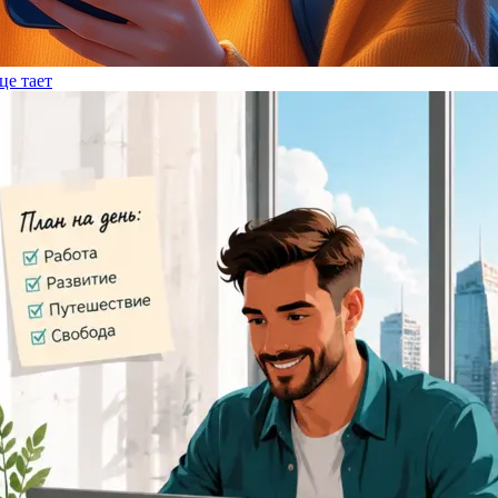
це тает