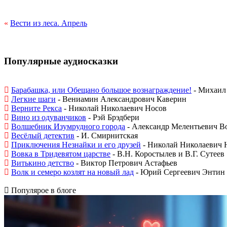
«
Вести из леса. Апрель
Популярные аудиосказки
Барабашка, или Обещано большое вознаграждение!
- Михаил 
Легкие шаги
- Вениамин Александрович Каверин
Верните Рекса
- Николай Николаевич Носов
Вино из одуванчиков
- Рэй Брэдбери
Волшебник Изумрудного города
- Александр Мелентьевич В
Весёлый детектив
- И. Смирнитская
Приключения Незнайки и его друзей
- Николай Николаевич 
Вовка в Тридевятом царстве
- В.Н. Коростылев и В.Г. Сутеев
Витькино детство
- Виктор Петрович Астафьев
Волк и семеро козлят на новый лад
- Юрий Сергеевич Энтин
Популярое в блоге