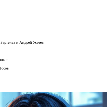
Бартенев и Андрей Усачев
олков
Носов