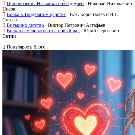
Приключения Незнайки и его друзей
- Николай Николаевич
Носов
Вовка в Тридевятом царстве
- В.Н. Коростылев и В.Г.
Сутеев
Витькино детство
- Виктор Петрович Астафьев
Волк и семеро козлят на новый лад
- Юрий Сергеевич
Энтин
Популярое в блоге