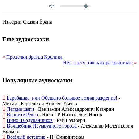
Объем
Из серии Сказки Ёрана
Еще аудиосказки
«
Проделки братца Кролика
Нет в лесу никаких разбойников
»
Популярные аудиосказки
Барабашка, или Обещано большое вознаграждение!
-
Михаил Бартенев и Андрей Усачев
Легкие шаги
- Вениамин Александрович Каверин
Верните Рекса
- Николай Николаевич Носов
Вино из одуванчиков
- Рэй Брэдбери
Волшебник Изумрудного города
- Александр Мелентьевич
Волков
Весёлый детектив
- И. Смирнитская