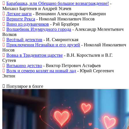
Барабашка, или Обещано большое вознаграждение!
-
Михаил Бартенев и Андрей Усачев
Легкие шаги
- Вениамин Александрович Каверин
Верните Рекса
- Николай Николаевич Носов
Вино из одуванчиков
- Рэй Брэдбери
Волшебник Изумрудного города
- Александр Мелентьевич
Волков
Весёлый детектив
- И. Смирнитская
Приключения Незнайки и его друзей
- Николай Николаевич
Носов
Вовка в Тридевятом царстве
- В.Н. Коростылев и В.Г.
Сутеев
Витькино детство
- Виктор Петрович Астафьев
Волк и семеро козлят на новый лад
- Юрий Сергеевич
Энтин
Популярое в блоге