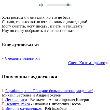
Объем
Хоть ростом я и не велик, но это не беда -
Я знаю, сколько пятью пять и сколько дважды два!
Могу считать, могу писать , и петь, и танцевать,
Иду по свету побродить и счастья поискать.
Еще аудиосказки
«
Смешные человечки
Снега Килиманджаро
»
Популярные аудиосказки
Барабашка, или Обещано большое вознаграждение!
-
Михаил Бартенев и Андрей Усачев
Легкие шаги
- Вениамин Александрович Каверин
Верните Рекса
- Николай Николаевич Носов
Вино из одуванчиков
- Рэй Брэдбери