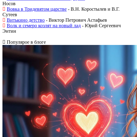
Носов
Вовка в Тридевятом царстве
- В.Н. Коростылев и В.Г.
Сутеев
Витькино детство
- Виктор Петрович Астафьев
Волк и семеро козлят на новый лад
- Юрий Сергеевич
Энтин
Популярое в блоге