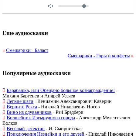
Объем
Еще аудиосказки
«
Смешарики - Баласт
Смешарики - Горы и конфеты
»
Популярные аудиосказки
Барабашка, или Обещано большое вознаграждение!
-
Михаил Бартенев и Андрей Усачев
Легкие шаги
- Вениамин Александрович Каверин
Верните Рекса
- Николай Николаевич Носов
Вино из одуванчиков
- Рэй Брэдбери
Волшебник Изумрудного города
- Александр Мелентьевич
Волков
Весёлый детектив
- И. Смирнитская
Приключения Незнайки и его друзей
- Николай Николаевич