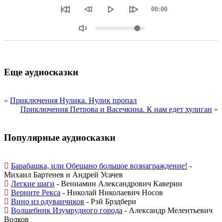
Текущее
00:00
время
Объем
Еще аудиосказки
«
Приключения Нулика. Нулик пропал
Приключения Петрова и Васечкина. К нам едет хулиган
»
Популярные аудиосказки
Барабашка, или Обещано большое вознаграждение!
-
Михаил Бартенев и Андрей Усачев
Легкие шаги
- Вениамин Александрович Каверин
Верните Рекса
- Николай Николаевич Носов
Вино из одуванчиков
- Рэй Брэдбери
Волшебник Изумрудного города
- Александр Мелентьевич
Волков