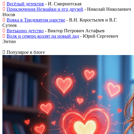
Весёлый детектив
- И. Смирнитская
Приключения Незнайки и его друзей
- Николай Николаевич
Носов
Вовка в Тридевятом царстве
- В.Н. Коростылев и В.Г.
Сутеев
Витькино детство
- Виктор Петрович Астафьев
Волк и семеро козлят на новый лад
- Юрий Сергеевич
Энтин
Популярое в блоге