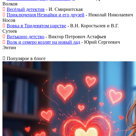
Волков
Весёлый детектив
- И. Смирнитская
Приключения Незнайки и его друзей
- Николай Николаевич
Носов
Вовка в Тридевятом царстве
- В.Н. Коростылев и В.Г.
Сутеев
Витькино детство
- Виктор Петрович Астафьев
Волк и семеро козлят на новый лад
- Юрий Сергеевич
Энтин
Популярое в блоге