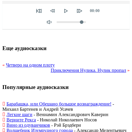
Seek
Текущее
00:00
время
Объем
Еще аудиосказки
«
Четверо на одном плоту
Приключения Нулика. Нулик пропал
»
Популярные аудиосказки
Барабашка, или Обещано большое вознаграждение!
-
Михаил Бартенев и Андрей Усачев
Легкие шаги
- Вениамин Александрович Каверин
Верните Рекса
- Николай Николаевич Носов
Вино из одуванчиков
- Рэй Брэдбери
Волшебник Изумрудного города
- Александр Мелентьевич