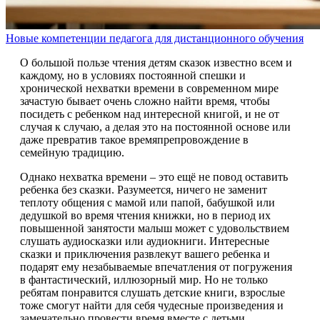
Новые компетенции педагога для дистанционного обучения
О большой пользе чтения детям сказок известно всем и
каждому, но в условиях постоянной спешки и
хронической нехватки времени в современном мире
зачастую бывает очень сложно найти время, чтобы
посидеть с ребенком над интересной книгой, и не от
случая к случаю, а делая это на постоянной основе или
даже превратив такое времяпрепровождение в
семейную традицию.
Однако нехватка времени – это ещё не повод оставить
ребенка без сказки. Разумеется, ничего не заменит
теплоту общения с мамой или папой, бабушкой или
дедушкой во время чтения книжки, но в период их
повышенной занятости малыш может с удовольствием
слушать аудиосказки или аудиокниги. Интересные
сказки и приключения развлекут вашего ребенка и
подарят ему незабываемые впечатления от погружения
в фантастический, иллюзорный мир. Но не только
ребятам понравится слушать детские книги, взрослые
тоже смогут найти для себя чудесные произведения и
замечательно провести время вместе с детьми.