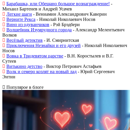
Барабашка, или Обещано большое вознаграждение!
-
Михаил Бартенев и Андрей Усачев
Легкие шаги
- Вениамин Александрович Каверин
Верните Рекса
- Николай Николаевич Носов
Вино из одуванчиков
- Рэй Брэдбери
Волшебник Изумрудного города
- Александр Мелентьевич
Волков
Весёлый детектив
- И. Смирнитская
Приключения Незнайки и его друзей
- Николай Николаевич
Носов
Вовка в Тридевятом царстве
- В.Н. Коростылев и В.Г.
Сутеев
Витькино детство
- Виктор Петрович Астафьев
Волк и семеро козлят на новый лад
- Юрий Сергеевич
Энтин
Популярое в блоге