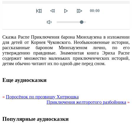
Seek
Текущее
00:00
время
Объем
Сказка Распе Приключения барона Мюнхаузена в изложении
для детей от Корнея Чуковского. Необыкновенные истории,
рассказанные бароном Мюнхаузеном лично, по его
утверждению правдивые. Знаменитая книга Эриха Распе
содержит множество маленьких приключенческих историй,
детям обычно читают их по одной-две перед сном.
Еще аудиосказки
«
Поросёнок по прозвищу Хитрюшка
Приключения желторотого разбойника
»
Популярные аудиосказки