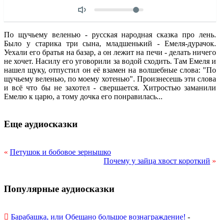
Объем
По щучьему веленью - русская народная сказка про лень.
Было у старика три сына, младшенький - Емеля-дурачок.
Уехали его братья на базар, а он лежит на печи - делать ничего
не хочет. Насилу его уговорили за водой сходить. Там Емеля и
нашел щуку, отпустил он её взамен на волшебные слова: "По
щучьему веленью, по моему хотенью". Произнесешь эти слова
и всё что бы не захотел - свершается. Хитростью заманили
Емелю к царю, а тому дочка его понравилась...
Еще аудиосказки
«
Петушок и бобовое зернышко
Почему у зайца хвост короткий
»
Популярные аудиосказки
Барабашка, или Обещано большое вознаграждение!
-