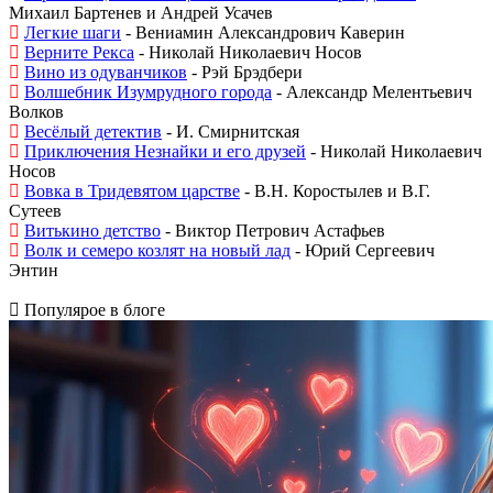
Михаил Бартенев и Андрей Усачев
Легкие шаги
- Вениамин Александрович Каверин
Верните Рекса
- Николай Николаевич Носов
Вино из одуванчиков
- Рэй Брэдбери
Волшебник Изумрудного города
- Александр Мелентьевич
Волков
Весёлый детектив
- И. Смирнитская
Приключения Незнайки и его друзей
- Николай Николаевич
Носов
Вовка в Тридевятом царстве
- В.Н. Коростылев и В.Г.
Сутеев
Витькино детство
- Виктор Петрович Астафьев
Волк и семеро козлят на новый лад
- Юрий Сергеевич
Энтин
Популярое в блоге