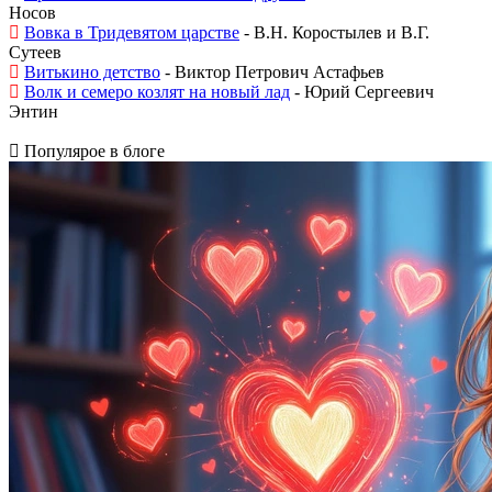
Носов
Вовка в Тридевятом царстве
- В.Н. Коростылев и В.Г.
Сутеев
Витькино детство
- Виктор Петрович Астафьев
Волк и семеро козлят на новый лад
- Юрий Сергеевич
Энтин
Популярое в блоге