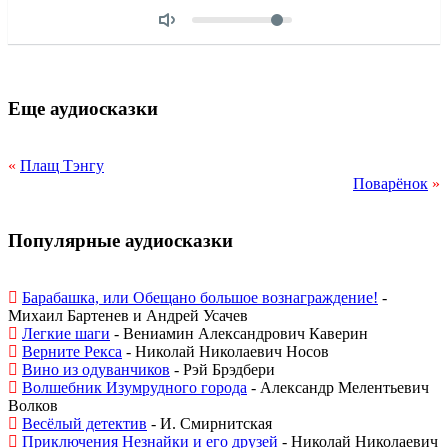
Объем
Еще аудиосказки
«
Плащ Тэнгу
Поварёнок
»
Популярные аудиосказки
Барабашка, или Обещано большое вознаграждение!
-
Михаил Бартенев и Андрей Усачев
Легкие шаги
- Вениамин Александрович Каверин
Верните Рекса
- Николай Николаевич Носов
Вино из одуванчиков
- Рэй Брэдбери
Волшебник Изумрудного города
- Александр Мелентьевич
Волков
Весёлый детектив
- И. Смирнитская
Приключения Незнайки и его друзей
- Николай Николаевич