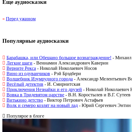
Еще аудиосказки
«
Перед ужином
Популярные аудиосказки
Барабашка, или Обещано большое вознаграждение!
- Михаил 
Легкие шаги
- Вениамин Александрович Каверин
Верните Рекса
- Николай Николаевич Носов
Вино из одуванчиков
- Рэй Брэдбери
Волшебник Изумрудного города
- Александр Мелентьевич В
Весёлый детектив
- И. Смирнитская
Приключения Незнайки и его друзей
- Николай Николаевич 
Вовка в Тридевятом царстве
- В.Н. Коростылев и В.Г. Сутеев
Витькино детство
- Виктор Петрович Астафьев
Волк и семеро козлят на новый лад
- Юрий Сергеевич Энтин
Популярое в блоге