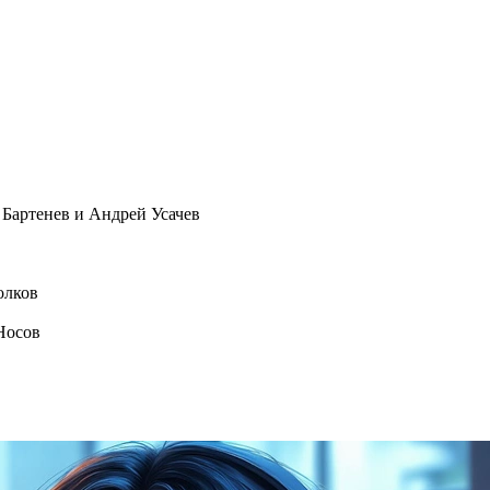
Бартенев и Андрей Усачев
олков
Носов