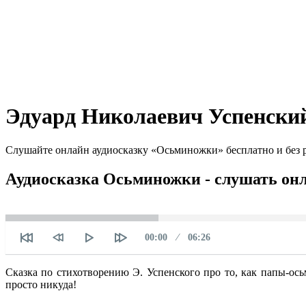
Эдуард Николаевич Успенски
Слушайте онлайн аудиосказку «Осьминожки» бесплатно и без р
Аудиосказка Осьминожки - слушать он
Текущее
Продолжительность
00:00
06:26
время
Сказка по стихотворению Э. Успенского про то, как папы-ос
просто никуда!