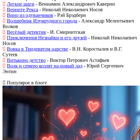
Легкие шаги
- Вениамин Александрович Каверин
Верните Рекса
- Николай Николаевич Носов
Вино из одуванчиков
- Рэй Брэдбери
Волшебник Изумрудного города
- Александр Мелентьевич
Волков
Весёлый детектив
- И. Смирнитская
Приключения Незнайки и его друзей
- Николай Николаевич
Носов
Вовка в Тридевятом царстве
- В.Н. Коростылев и В.Г.
Сутеев
Витькино детство
- Виктор Петрович Астафьев
Волк и семеро козлят на новый лад
- Юрий Сергеевич
Энтин
Популярое в блоге