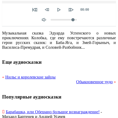
Seek
Текущее
00:00
время
Объем
Музыкальная сказка Эдуарда Успенского о новых
приключениях Колобка, где ему повстречаются различные
герои русских сказок: и Баба-Яга, и Змей-Горыныч, и
Василиса-Премудрая, и Соловей-Разбойник...
Еще аудиосказки
«
Нильс и королевские зайцы
Обыкновенное чудо
»
Популярные аудиосказки
Барабашка, или Обещано большое вознаграждение!
-
Михаил Бартенев и Андрей Усачев